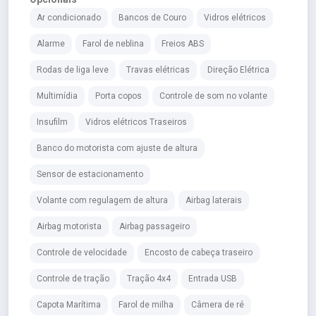
Ar condicionado
Bancos de Couro
Vidros elétricos
Alarme
Farol de neblina
Freios ABS
Rodas de liga leve
Travas elétricas
Direção Elétrica
Multimídia
Porta copos
Controle de som no volante
Insufilm
Vidros elétricos Traseiros
Banco do motorista com ajuste de altura
Sensor de estacionamento
Volante com regulagem de altura
Airbag laterais
Airbag motorista
Airbag passageiro
Controle de velocidade
Encosto de cabeça traseiro
Controle de tração
Tração 4x4
Entrada USB
Capota Marítima
Farol de milha
Câmera de ré