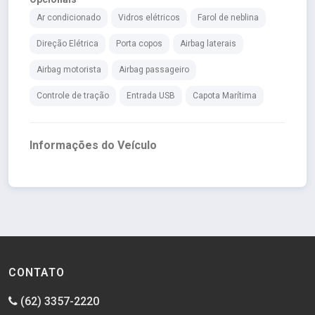
Ar condicionado
Vidros elétricos
Farol de neblina
Direção Elétrica
Porta copos
Airbag laterais
Airbag motorista
Airbag passageiro
Controle de tração
Entrada USB
Capota Marítima
Informações do Veículo
CONTATO
(62) 3357-2220